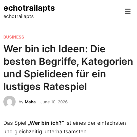
Skip
echotrailapts
Mai
to
echotrailapts
Me
content
P
BUSINESS
o
Wer bin ich Ideen: Die
s
besten Begriffe, Kategorien
t
e
und Spielideen für ein
d
lustiges Ratespiel
i
n
by
Maha
June 10, 2026
Das Spiel
„Wer bin ich?“
ist eines der einfachsten
und gleichzeitig unterhaltsamsten