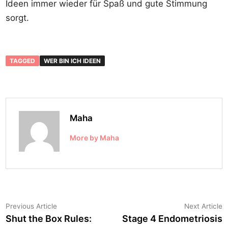
Ideen immer wieder für Spaß und gute Stimmung
sorgt.
TAGGED
WER BIN ICH IDEEN
Maha
More by Maha
Post
Previous
N
Previous Article
Next Article
article:
a
Shut the Box Rules:
Stage 4 Endometriosis
navigation