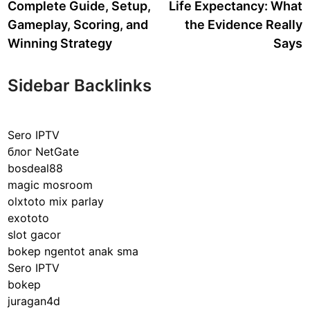
Complete Guide, Setup,
Life Expectancy: What
Gameplay, Scoring, and
the Evidence Really
Winning Strategy
Says
Sidebar Backlinks
Sero IPTV
блог NetGate
bosdeal88
magic mosroom
olxtoto mix parlay
exototo
slot gacor
bokep ngentot anak sma
Sero IPTV
bokep
juragan4d